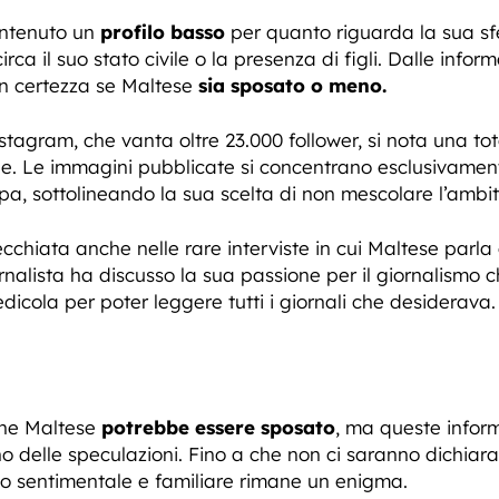
antenuto un
profilo basso
per quanto riguarda la sua sfe
rca il suo stato civile o la presenza di figli. Dalle info
 certezza se Maltese
sia sposato o meno.
nstagram, che vanta oltre 23.000 follower, si nota una t
ale. Le immagini pubblicate si concentrano esclusivamen
ipa, sottolineando la sua scelta di non mescolare l’ambit
cchiata anche nelle rare interviste in cui Maltese parla d
ornalista ha discusso la sua passione per il giornalismo
icola per poter leggere tutti i giornali che desiderava.
che Maltese
potrebbe essere sposato
, ma queste infor
no delle speculazioni. Fino a che non ci saranno dichiara
tato sentimentale e familiare rimane un enigma.