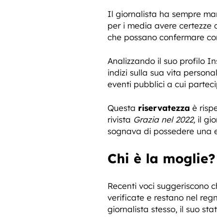
Il giornalista ha sempre m
per i media avere certezze ci
che possano confermare con
Analizzando il suo profilo I
indizi sulla sua vita person
eventi pubblici a cui partec
Questa
riservatezza
è rispe
rivista
Grazia nel 2022,
il gi
sognava di possedere una ed
Chi è la moglie?
Recenti voci suggeriscono 
verificate e restano nel reg
giornalista stesso, il suo s