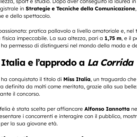
lezza, sport e studio. Dopo aver conseguito la laurea i
gistrale in
Strategie e Tecniche della Comunicazione
e e dello spettacolo.
ssionata: pratica pallavolo a livello amatoriale e, nel t
isica impeccabile. La sua altezza, pari a
1,75 m
, e il 
 ha permesso di distinguersi nel mondo della moda e dei
s Italia e l’approdo a
La Corrida
ha conquistato il titolo di
Miss Italia
, un traguardo che
ata definita da molti come meritata, grazie alla sua bel
ante il concorso.
Ofelia è stata scelta per affiancare
Alfonso Iannotta
ne
sentare i concorrenti e interagire con il pubblico, mos
per la sua giovane età.