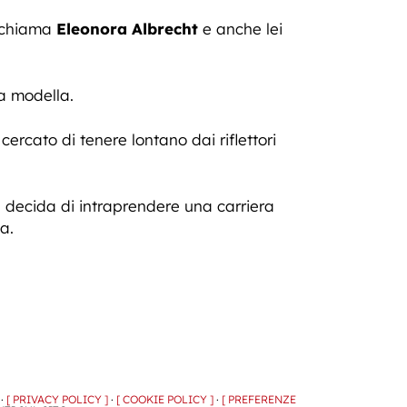
i chiama
Eleonora Albrecht
e anche lei
la modella.
rcato di tenere lontano dai riflettori
n decida di intraprendere una carriera
a.
 ·
[ PRIVACY POLICY ]
·
[ COOKIE POLICY ]
·
[ PREFERENZE