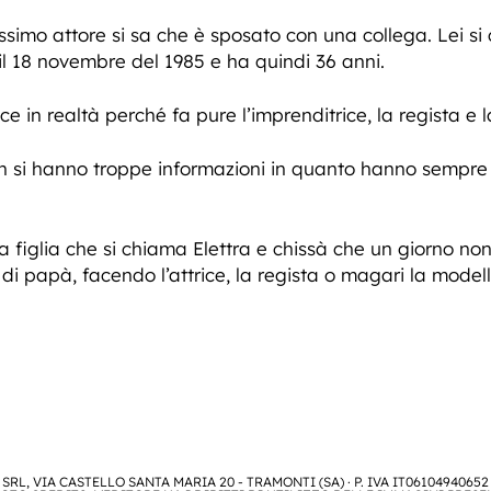
issimo attore si sa che è sposato con una collega. Lei s
, il 18 novembre del 1985 e ha quindi 36 anni.
e in realtà perché fa pure l’imprenditrice, la regista e 
n si hanno troppe informazioni in quanto hanno sempre ce
 figlia che si chiama Elettra e chissà che un giorno no
i papà, facendo l’attrice, la regista o magari la modell
SRL, VIA CASTELLO SANTA MARIA 20 - TRAMONTI (SA) · P. IVA IT06104940652