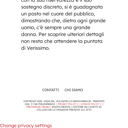
sostegno discreto, si è guadagnata
un posto nel cuore del pubblico,
dimostrando che, dietro ogni grande
uomo, c’è sempre una grande
donna. Per scoprire ulteriori dettagli
non resta che attendere la puntata
di Verissimo.
CONTATTI
CHI SIAMO
COPYRIGHT 2022 · SNUA SRL, VIA CASTELLO SANTA MARIA 20 - TRAMONTI
(SA) · P. IVA IT06104940652 ·
[ PRIVACY POLICY ]
·
[ COOKIE POLICY ]
·
[
PREFERENZE PRIVACY ]
PHOTO CREDITS: L'EDITORE HA I DIRITTI DI
UTILIZZO DELLE IMMAGINI PRESENTI SUL SITO
Change privacy settings