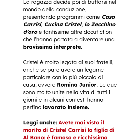
La ragazza decide poi di buttarsi nel
mondo della conduzione,
presentando programmi come
Casa
Carrisi, Cucina Cristel, lo Zecchino
d’oro
e tantissime altre docufiction
che l’hanno portata a diventare una
bravissima interprete.
Cristel è molto legata ai suoi fratelli,
anche se pare avere un legame
particolare con la più piccola di
casa, ovvero
Romina Junior
. Le due
sono molto unite nella vita di tutti i
giorni e in alcuni contesti hanno
perfino
lavorato insieme.
Leggi anche:
Avete mai visto il
marito di Cristel Carrisi la figlia di
Al Bano: è famoso e ricchissimo