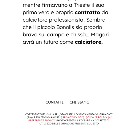
mentre firmavano a Trieste il suo
primo vero e proprio
contratto
da
calciatore professionista. Sembra
che il piccolo Bonolis sia proprio
bravo sul campo e chissà… Magari
avrà un futuro come
calciatore.
CONTATTI
CHI SIAMO
COPYRIGHT 2022 · SNUA SRL, VIA CASTELLO SANTA MARIA 20 - TRAMONTI
(SA) · P. IVA IT06104940652 ·
[ PRIVACY POLICY ]
·
[ COOKIE POLICY ]
·
[
PREFERENZE PRIVACY ]
PHOTO CREDITS: L'EDITORE HA I DIRITTI DI
UTILIZZO DELLE IMMAGINI PRESENTI SUL SITO