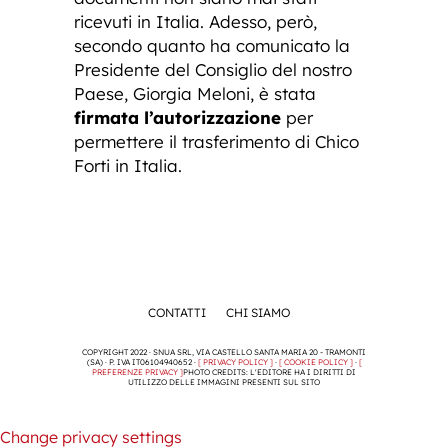
ricevuti in Italia. Adesso, però,
secondo quanto ha comunicato la
Presidente del Consiglio del nostro
Paese, Giorgia Meloni, è stata
firmata l’autorizzazione
per
permettere il trasferimento di Chico
Forti in Italia.
CONTATTI
CHI SIAMO
COPYRIGHT 2022 · SNUA SRL, VIA CASTELLO SANTA MARIA 20 - TRAMONTI
(SA) · P. IVA IT06104940652 ·
[ PRIVACY POLICY ]
·
[ COOKIE POLICY ]
·
[
PREFERENZE PRIVACY ]
PHOTO CREDITS: L'EDITORE HA I DIRITTI DI
UTILIZZO DELLE IMMAGINI PRESENTI SUL SITO
Change privacy settings