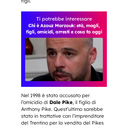
figli.
Ti potrebbe interessare
Chi è Azouz Marzouk: età, mogli,
figli, omicidi, arresti e cosa fa oggi
Nel 1998 è stato accusato per
l’omicidio di
Dale Pike
, il figlio di
Anthony Pike. Quest’ultimo sarebbe
stato in trattative con l’imprenditore
del Trentino per la vendita del Pikes