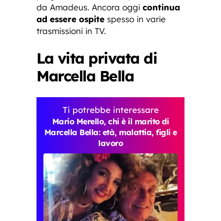
da Amadeus. Ancora oggi
continua
ad essere ospite
spesso in varie
trasmissioni in TV.
La vita privata di
Marcella Bella
Ti potrebbe interessare
Mario Merello, chi è il marito di
Marcella Bella: età, malattia, figli e
lavoro