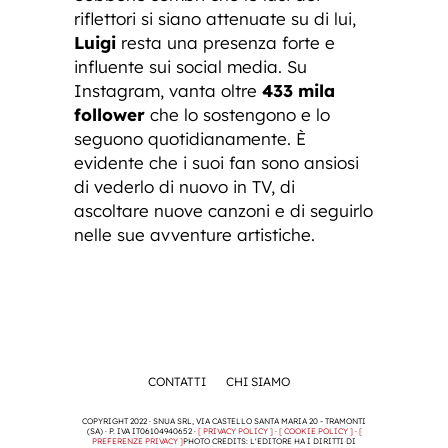
riflettori si siano attenuate su di lui,
Luigi
resta una presenza forte e
influente sui social media. Su
Instagram, vanta oltre
433 mila
follower
che lo sostengono e lo
seguono quotidianamente. È
evidente che i suoi fan sono ansiosi
di vederlo di nuovo in TV, di
ascoltare nuove canzoni e di seguirlo
nelle sue avventure artistiche.
CONTATTI
CHI SIAMO
COPYRIGHT 2022 · SNUA SRL, VIA CASTELLO SANTA MARIA 20 - TRAMONTI
(SA) · P. IVA IT06104940652 ·
[ PRIVACY POLICY ]
·
[ COOKIE POLICY ]
·
[
PREFERENZE PRIVACY ]
PHOTO CREDITS: L'EDITORE HA I DIRITTI DI