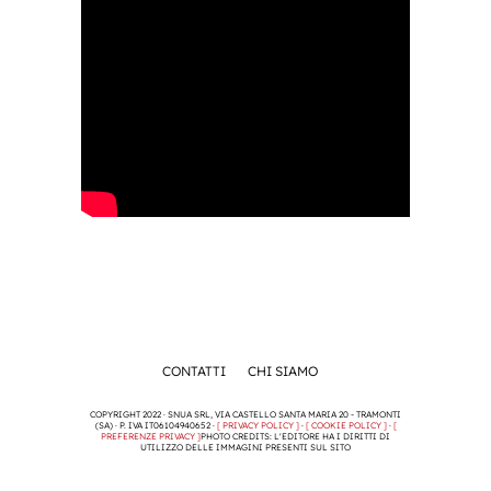
CONTATTI
CHI SIAMO
COPYRIGHT 2022 · SNUA SRL, VIA CASTELLO SANTA MARIA 20 - TRAMONTI
(SA) · P. IVA IT06104940652 ·
[ PRIVACY POLICY ]
·
[ COOKIE POLICY ]
·
[
PREFERENZE PRIVACY ]
PHOTO CREDITS: L'EDITORE HA I DIRITTI DI
UTILIZZO DELLE IMMAGINI PRESENTI SUL SITO