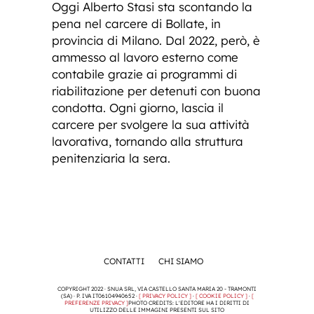
Oggi Alberto Stasi sta scontando la
pena nel carcere di Bollate, in
provincia di Milano. Dal 2022, però, è
ammesso al lavoro esterno come
contabile grazie ai programmi di
riabilitazione per detenuti con buona
condotta. Ogni giorno, lascia il
carcere per svolgere la sua attività
lavorativa, tornando alla struttura
penitenziaria la sera.
CONTATTI
CHI SIAMO
COPYRIGHT 2022 · SNUA SRL, VIA CASTELLO SANTA MARIA 20 - TRAMONTI
(SA) · P. IVA IT06104940652 ·
[ PRIVACY POLICY ]
·
[ COOKIE POLICY ]
·
[
PREFERENZE PRIVACY ]
PHOTO CREDITS: L'EDITORE HA I DIRITTI DI
UTILIZZO DELLE IMMAGINI PRESENTI SUL SITO