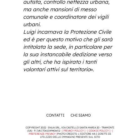
autista, controllo nettezza urbana,
ma anche mansioni di messo
comunale e coordinatore dei vigili
urbani.
Luigi incarnava la Protezione Civile
ed è per questo motivo che gli sarà
intitolata la sede, in particolare per
la sua instancabile dedizione verso
gli altri, che ha ispirato i tanti
volontari attivi sul territorio
».
CONTATTI
CHI SIAMO
COPYRIGHT 2022 · SNUA SRL, VIA CASTELLO SANTA MARIA 20 - TRAMONTI
(SA) · P. IVA IT06104940652 ·
[ PRIVACY POLICY ]
·
[ COOKIE POLICY ]
·
[
PREFERENZE PRIVACY ]
PHOTO CREDITS: L'EDITORE HA I DIRITTI DI
UTILIZZO DELLE IMMAGINI PRESENTI SUL SITO