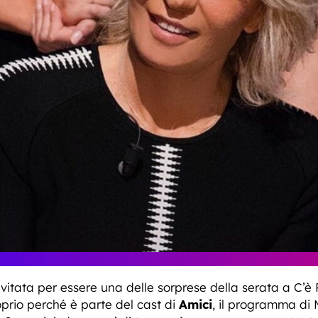
vitata per essere una delle sorprese della serata a C’è P
roprio perché è parte del cast di
Amici
, il programma di M