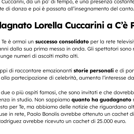
a Cuccarini, da un po’ di tempo, è una presenza costante
e di danza e poi è passata all’insegnamento del canto
gnato Lorella Cuccarini a C’è 
 Te è ormai un
successo consolidato
per la rete televi
nni dalla sua prima messa in onda. Gli spettatori sono
unge numeri di ascolti molto alti.
ippi di raccontare emozionanti
storie personali
e di por
 alla partecipazione di celebrità, aumenta l’interesse da
 due o più ospiti famosi, che sono invitati e che dovre
esenza in studio. Non sappiamo
quanto ha guadagnato
n
ta per Te, ma abbiamo delle notizie che riguardano altr
fuse in rete, Paolo Bonolis avrebbe ottenuto un cachet d
driguez avrebbe ricevuto un cachet di 25.000 euro.