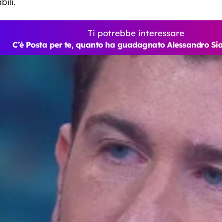
bili.
Ti potrebbe interessare
C’è Posta per te, quanto ha guadagnato Alessandro Siani