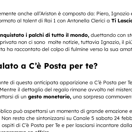
ntemente anche all’Ariston è composto da: Piero, Ignazio
ormato al talent di Rai 1 con Antonella Clerici a
Ti Lasc
nquistato i palchi di tutto il mondo,
duettando con sta
privata non ci sono molte notizie, tuttavia Ignazio, il p
sta ha raccontato del colpo di fulmine verso la sua ama
lato a C’è Posta per te?
igante di questa anticipata apparizione a C’è Posta per T
e. Mentre il dettaglio del regalo rimane avvolto nel miste
ttarsi di un
gesto monetario,
una sorpresa commovent
ubblico può aspettarsi un momento di grande emozione e 
 Non resta che sintonizzarsi su Canale 5 sabato 24 febb
ospiti di C’è Posta per Te e per lasciarsi incantare dalla 