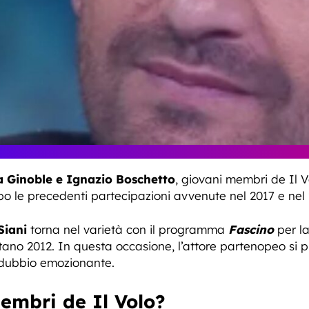
a Ginoble e Ignazio Boschetto
, giovani membri de Il V
po le precedenti partecipazioni avvenute nel 2017 e nel 
Siani
torna nel varietà con il programma
Fascino
per la
ntano 2012. In questa occasione, l’attore partenopeo si 
a dubbio emozionante.
embri de Il Volo?