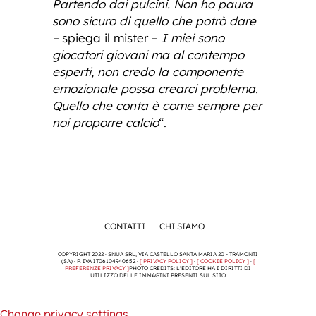
Partendo dai pulcini. Non ho paura
sono sicuro di quello che potrò dare
–
spiega il mister –
I miei sono
giocatori giovani ma al contempo
esperti, non credo la componente
emozionale possa crearci problema.
Quello che conta è come sempre per
noi proporre calcio
“.
CONTATTI
CHI SIAMO
COPYRIGHT 2022 · SNUA SRL, VIA CASTELLO SANTA MARIA 20 - TRAMONTI
(SA) · P. IVA IT06104940652 ·
[ PRIVACY POLICY ]
·
[ COOKIE POLICY ]
·
[
PREFERENZE PRIVACY ]
PHOTO CREDITS: L'EDITORE HA I DIRITTI DI
UTILIZZO DELLE IMMAGINI PRESENTI SUL SITO
Change privacy settings