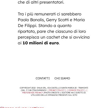
che di altri presentatori.
Tra i più remunerati ci sarebbero
Paolo Bonolis, Gerry Scotti e Maria
De Filippi. Stando a quanto
riportato, pare che ciascuno di loro
percepisca un cachet che si avvicina
ai
10 milioni di euro
.
CONTATTI
CHI SIAMO
COPYRIGHT 2022 · SNUA SRL, VIA CASTELLO SANTA MARIA 20 - TRAMONTI
(SA) · P. IVA IT06104940652 ·
[ PRIVACY POLICY ]
·
[ COOKIE POLICY ]
·
[
PREFERENZE PRIVACY ]
PHOTO CREDITS: L'EDITORE HA I DIRITTI DI
UTILIZZO DELLE IMMAGINI PRESENTI SUL SITO