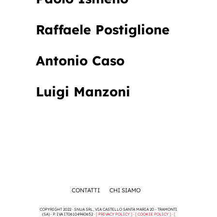
Raffaele Postiglione
Antonio Caso
Luigi Manzoni
CONTATTI
CHI SIAMO
COPYRIGHT 2022 · SNUA SRL, VIA CASTELLO SANTA MARIA 20 - TRAMONTI
(SA) · P. IVA IT06104940652 ·
[ PRIVACY POLICY ]
·
[ COOKIE POLICY ]
·
[