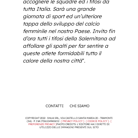
accogliere le squadre ed i tifosi da
tutta Italia. Sarà una grande
giornata di sport ed un’ulteriore
tappa dello sviluppo del calcio
femminile nel nostro Paese. Invito fin
d’ora tutti i tifosi della Salernitana ad
affollare gli spalti per far sentire a
queste atlete formidabili tutto il
calore della nostra città
“.
CONTATTI
CHI SIAMO
COPYRIGHT 2022 · SNUA SRL, VIA CASTELLO SANTA MARIA 20 - TRAMONTI
(SA) · P. IVA IT06104940652 ·
[ PRIVACY POLICY ]
·
[ COOKIE POLICY ]
·
[
PREFERENZE PRIVACY ]
PHOTO CREDITS: L'EDITORE HA I DIRITTI DI
UTILIZZO DELLE IMMAGINI PRESENTI SUL SITO