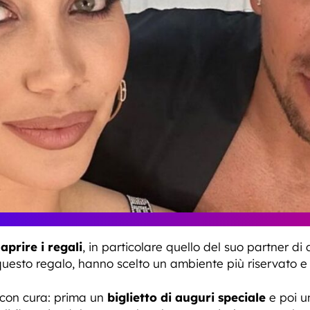
i
aprire i regali
, in particolare quello del suo partner 
i questo regalo, hanno scelto un ambiente più riservato e
 con cura: prima un
biglietto di auguri speciale
e poi un