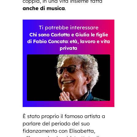
coppia, in una vita insieme fatta
anche di musica
.
Ti potrebbe interessare
Chi sono Carlotta e Giulia le figlie
di Fabio Concato: età, lavoro e vita
privata
È stato proprio il famoso artista a
parlare del periodo del suo
fidanzamento con Elisabetta,