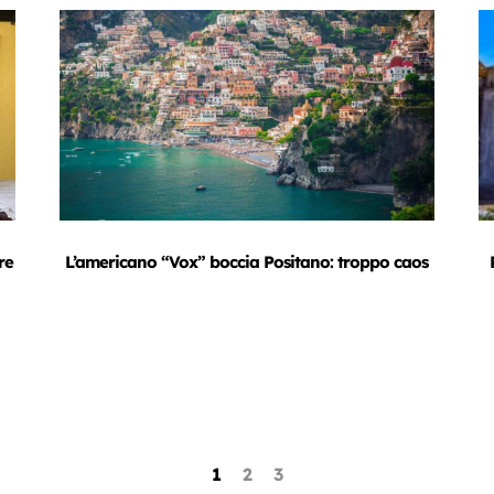
re
L’americano “Vox” boccia Positano: troppo caos
1
2
3