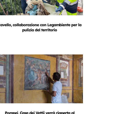
avello, collaborazione con Legambiente per la
pulizia del territorio
Pompei, Casa dei Vettii verrà riaperta al