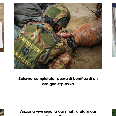
Salerno, completata l’opera di bonifica di un
ordigno esplosivo
Anziana vive sepolta dai rifiuti: aiutata dai