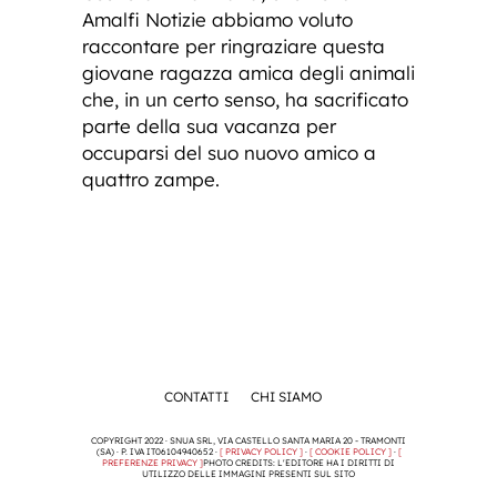
Amalfi Notizie abbiamo voluto
raccontare per ringraziare questa
giovane ragazza amica degli animali
che, in un certo senso, ha sacrificato
parte della sua vacanza per
occuparsi del suo nuovo amico a
quattro zampe.
CONTATTI
CHI SIAMO
COPYRIGHT 2022 · SNUA SRL, VIA CASTELLO SANTA MARIA 20 - TRAMONTI
(SA) · P. IVA IT06104940652 ·
[ PRIVACY POLICY ]
·
[ COOKIE POLICY ]
·
[
PREFERENZE PRIVACY ]
PHOTO CREDITS: L'EDITORE HA I DIRITTI DI
UTILIZZO DELLE IMMAGINI PRESENTI SUL SITO