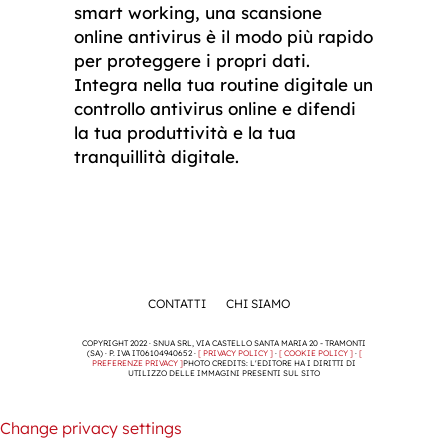
smart working, una scansione
online antivirus è il modo più rapido
per proteggere i propri dati.
Integra nella tua routine digitale un
controllo antivirus online e difendi
la tua produttività e la tua
tranquillità digitale.
CONTATTI
CHI SIAMO
COPYRIGHT 2022 · SNUA SRL, VIA CASTELLO SANTA MARIA 20 - TRAMONTI
(SA) · P. IVA IT06104940652 ·
[ PRIVACY POLICY ]
·
[ COOKIE POLICY ]
·
[
PREFERENZE PRIVACY ]
PHOTO CREDITS: L'EDITORE HA I DIRITTI DI
UTILIZZO DELLE IMMAGINI PRESENTI SUL SITO
Change privacy settings