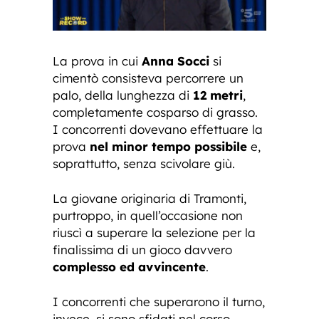
La prova in cui
Anna Socci
si
cimentò consisteva percorrere un
palo, della lunghezza di
12 metri
,
completamente cosparso di grasso.
I concorrenti dovevano effettuare la
prova
nel minor tempo possibile
e,
soprattutto, senza scivolare giù.
La giovane originaria di Tramonti,
purtroppo, in quell’occasione non
riuscì a superare la selezione per la
finalissima di un gioco davvero
complesso ed avvincente
.
I concorrenti che superarono il turno,
invece, si sono sfidati nel corso