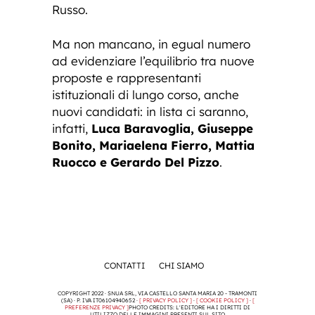
Russo.
Ma non mancano, in egual numero
ad evidenziare l’equilibrio tra nuove
proposte e rappresentanti
istituzionali di lungo corso, anche
nuovi candidati: in lista ci saranno,
infatti,
Luca Baravoglia, Giuseppe
Bonito, Mariaelena Fierro, Mattia
Ruocco e Gerardo Del Pizzo
.
CONTATTI
CHI SIAMO
COPYRIGHT 2022 · SNUA SRL, VIA CASTELLO SANTA MARIA 20 - TRAMONTI
(SA) · P. IVA IT06104940652 ·
[ PRIVACY POLICY ]
·
[ COOKIE POLICY ]
·
[
PREFERENZE PRIVACY ]
PHOTO CREDITS: L'EDITORE HA I DIRITTI DI
UTILIZZO DELLE IMMAGINI PRESENTI SUL SITO