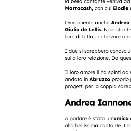
la bella cantante veniva da
Marracash,
con cui
Elodie
è
Ovviamente anche
Andrea
Giulia de Lellis.
Nonostante 
fare di tutto per trovare an
I due si sarebbero conosciut
sulla loro relazione. Da que
Il loro amore li ha spinti a
andata in
Abruzzo
proprio 
progetti per la coppia sareb
Andrea Iannone 
A parlare è stata un’
amica 
alla bellissima cantante. La