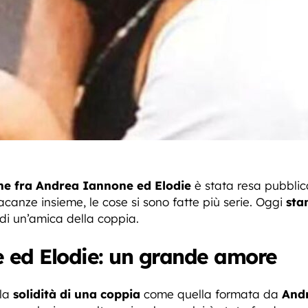
ne fra Andrea Iannone ed Elodie
è stata resa pubblic
acanze insieme, le cose si sono fatte più serie. Oggi
sta
 di un’amica della coppia.
 ed Elodie: un grande amore
la
solidità di una coppia
come quella formata da
And