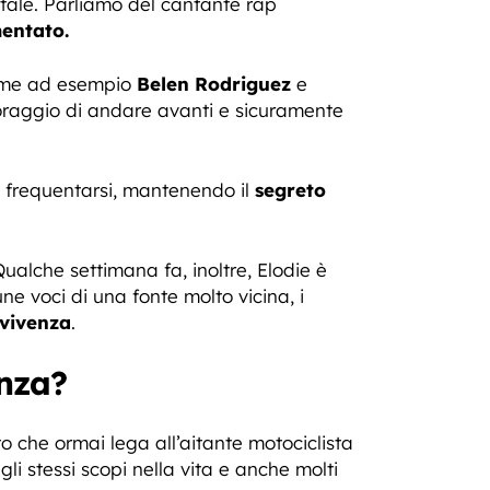
ntale. Parliamo del cantante rap
entato.
come ad esempio
Belen Rodriguez
e
oraggio di andare avanti e sicuramente
 frequentarsi, mantenendo il
segreto
ualche settimana fa, inoltre, Elodie è
e voci di una fonte molto vicina, i
vivenza
.
enza?
o che ormai lega all’aitante motociclista
li stessi scopi nella vita e anche molti