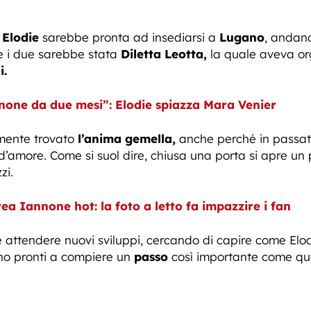
,
Elodie
sarebbe pronta ad insediarsi a
Lugano
, andand
re i due sarebbe stata
Diletta
Leotta,
la quale aveva or
i.
none da due mesi”: Elodie spiazza Mara Venier
mente trovato
l’anima gemella,
anche perché in passat
 d’amore. Come si suol dire, chiusa una porta si apre un
zi.
ea Iannone hot: la foto a letto fa impazzire i fan
 attendere nuovi sviluppi, cercando di capire come Elo
no pronti a compiere un
passo
così importante come que