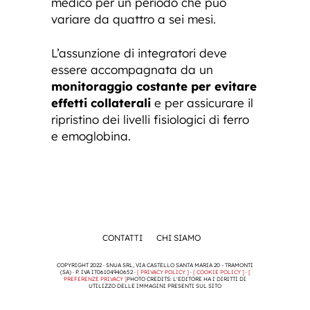
medico per un periodo che può
variare da quattro a sei mesi.
L’assunzione di integratori deve
essere accompagnata da un
monitoraggio costante per evitare
effetti collaterali
e per assicurare il
ripristino dei livelli fisiologici di ferro
e emoglobina.
CONTATTI
CHI SIAMO
COPYRIGHT 2022 · SNUA SRL, VIA CASTELLO SANTA MARIA 20 - TRAMONTI
(SA) · P. IVA IT06104940652 ·
[ PRIVACY POLICY ]
·
[ COOKIE POLICY ]
·
[
PREFERENZE PRIVACY ]
PHOTO CREDITS: L'EDITORE HA I DIRITTI DI
UTILIZZO DELLE IMMAGINI PRESENTI SUL SITO