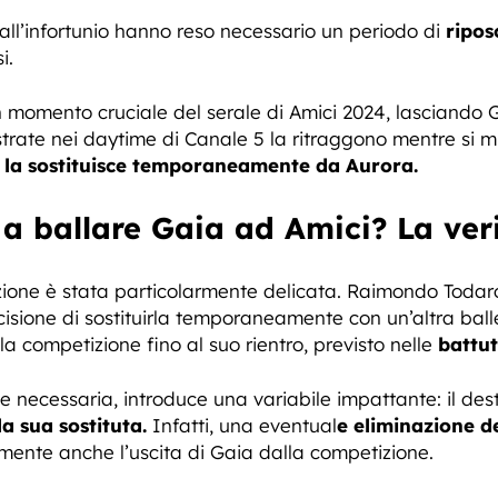
all’infortunio hanno reso necessario un periodo di
ripos
i.
n momento cruciale del serale di Amici 2024, lasciando Ga
trate nei daytime di Canale 5 la ritraggono mentre si
o
la sostituisce temporaneamente da Aurora.
a ballare Gaia ad Amici? La ver
zione è stata particolarmente delicata. Raimondo Todaro
sione di sostituirla temporaneamente con un’altra balle
la competizione fino al suo rientro, previsto nelle
battute
 necessaria, introduce una variabile impattante: il des
la sua sostituta.
Infatti, una eventual
e eliminazione de
nte anche l’uscita di Gaia dalla competizione.