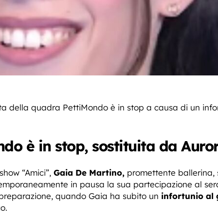
nta della quadra PettiMondo è in stop a causa di un info
do è in stop, sostituita da Auro
 show “Amici”,
Gaia De Martino,
promettente ballerina, 
emporaneamente in pausa la sua partecipazione al sera
di preparazione, quando Gaia ha subito un
infortunio al
o.