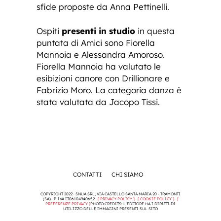
sfide proposte da Anna Pettinelli.
Ospiti
presenti in studio
in questa
puntata di Amici sono Fiorella
Mannoia e Alessandra Amoroso.
Fiorella Mannoia ha valutato le
esibizioni canore con Drillionare e
Fabrizio Moro. La categoria danza è
stata valutata da Jacopo Tissi.
CONTATTI
CHI SIAMO
COPYRIGHT 2022 · SNUA SRL, VIA CASTELLO SANTA MARIA 20 - TRAMONTI
(SA) · P. IVA IT06104940652 ·
[ PRIVACY POLICY ]
·
[ COOKIE POLICY ]
·
[
PREFERENZE PRIVACY ]
PHOTO CREDITS: L'EDITORE HA I DIRITTI DI
UTILIZZO DELLE IMMAGINI PRESENTI SUL SITO