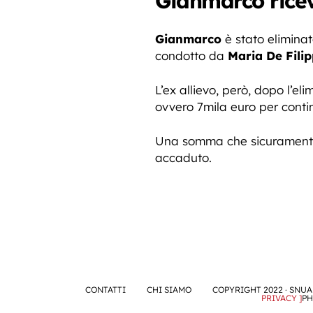
Gianmarco ricev
Gianmarco
è stato elimina
condotto da
Maria De Filip
L’ex allievo, però, dopo l’e
ovvero 7mila euro per contin
Una somma che sicuramente
accaduto.
CONTATTI
CHI SIAMO
COPYRIGHT 2022 · SNUA 
PRIVACY ]
PH