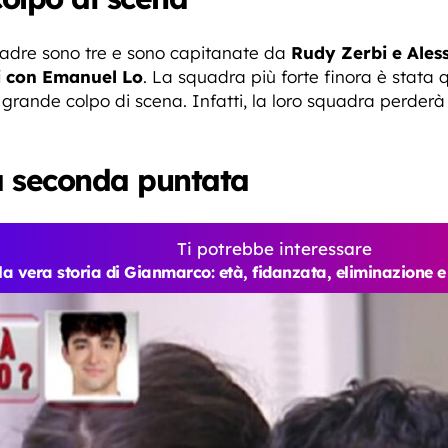
adre sono tre e sono capitanate da
Rudy Zerbi e Ales
i con Emanuel Lo
. La squadra più forte finora è stata
grande colpo di scena. Infatti, la loro squadra perderà
a seconda puntata
Ti potrebbe interessare
la vera storia di Gianmarco: età, fidanzata, eliminazione 