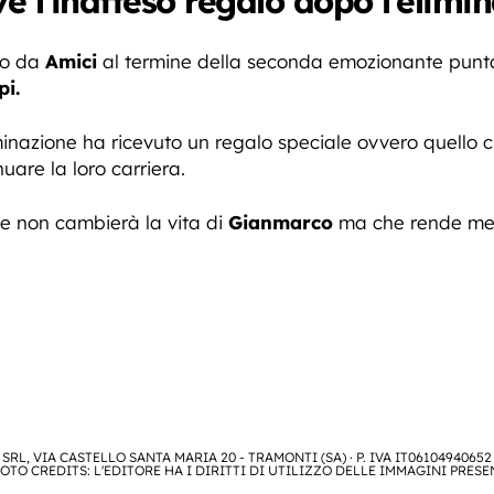
e l’inatteso regalo dopo l’elimi
to da
Amici
al termine della seconda emozionante puntat
pi.
liminazione ha ricevuto un regalo speciale ovvero quello
uare la loro carriera.
 non cambierà la vita di
Gianmarco
ma che rende men
SRL, VIA CASTELLO SANTA MARIA 20 - TRAMONTI (SA) · P. IVA IT06104940652
OTO CREDITS: L'EDITORE HA I DIRITTI DI UTILIZZO DELLE IMMAGINI PRESE