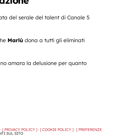
nazione
a del serale del talent di Canale 5
 che
Marlù
dona a tutti gli eliminati
o amara la delusione per quanto
 ·
[ PRIVACY POLICY ]
·
[ COOKIE POLICY ]
·
[ PREFERENZE
NTI SUL SITO