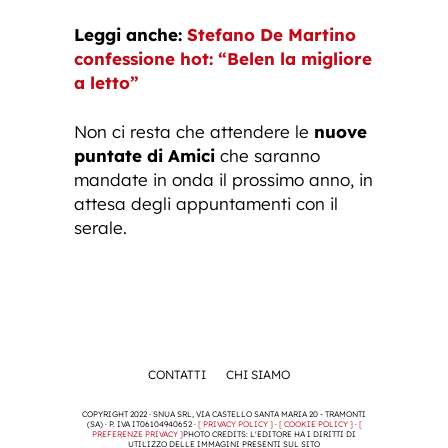
Leggi anche:
Stefano De Martino
confessione hot: “Belen la migliore
a letto”
Non ci resta che attendere le
nuove
puntate di Amici
che saranno
mandate in onda il prossimo anno, in
attesa degli appuntamenti con il
serale.
CONTATTI
CHI SIAMO
COPYRIGHT 2022 · SNUA SRL, VIA CASTELLO SANTA MARIA 20 - TRAMONTI
(SA) · P. IVA IT06104940652 ·
[ PRIVACY POLICY ]
·
[ COOKIE POLICY ]
·
[
PREFERENZE PRIVACY ]
PHOTO CREDITS: L'EDITORE HA I DIRITTI DI
UTILIZZO DELLE IMMAGINI PRESENTI SUL SITO