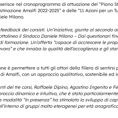
inserisce nel cronoprogramma di attuazione del “Piano Stra
estinazione Amalfi 2022-2025” e delle “11 Azioni per un T
iele Milano.
feedback dei corsisti. Un’iniziativa, giunta al secondo 
ttolinea il Sindaco Daniele Milano – Dai questionari fin
i di formazione. Un’offerta “capace di accrescere le pr
voro” e che innalza la qualità dell’accoglienza e gli st
ne è permettere a tutti gli attori della filiera di sentirsi
 di Amalfi, con un approccio qualitativo, sostenibile ed i
nti dei tre corsi, Raffaele Dipino, Agostino Ingenito e 
pproccio dinamico e intuitivo, che è stato particolarmente
modalità “in presenza” ha stimolato lo sviluppo di capac
ll’interno di gruppi molto eterogenei per età anagrafic