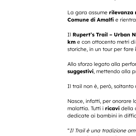
La gara assume
rilevanza 
Comune di Amalfi
e rientr
Il
Rupert’s Trail – Urban 
km
e con ottocento metri d
storiche, in un tour per fare
Allo sforzo legato alla perf
suggestivi
, mettendo alla pr
Il trail non è, però, soltanto
Nasce, infatti, per onorare
malattia. Tutti i
ricavi
della 
dedicate ai bambini in diffic
“
Il Trail è una tradizione or