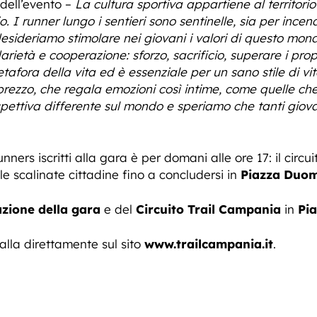
dell’evento –
La cultura sportiva appartiene al territori
io. I runner lungo i sentieri sono sentinelle, sia per incen
 desideriamo stimolare nei giovani i valori di questo mond
arietà e cooperazione: sforzo, sacrificio, superare i propr
afora della vita ed è essenziale per un sano stile di vita
rezzo, che regala emozioni così intime, come quelle che
spettiva differente sul mondo e speriamo che tanti gio
nners iscritti alla gara è per domani alle ore 17: il circu
le scalinate cittadine fino a concludersi in
Piazza Duo
zione della gara
e del
Circuito Trail Campania
in
Pia
 alla direttamente sul sito
www.trailcampania.it
.