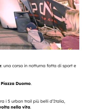
e
: una corsa in notturna fatta di sport e
n
Piazza Duomo
.
i 5 urban trail più belli d’Italia,
olta nella vita
.