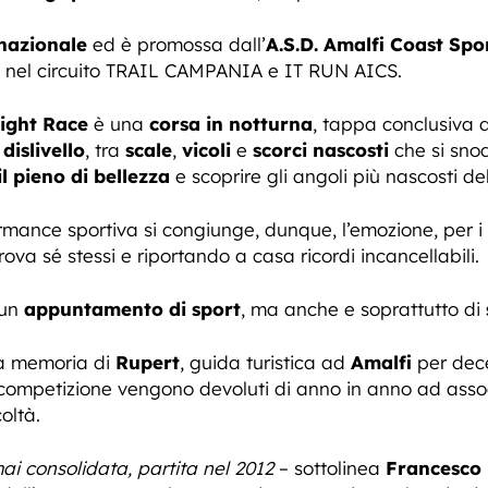
nazionale
ed è promossa dall’
A.S.D. Amalfi Coast Spo
a nel circuito TRAIL CAMPANIA e IT RUN AICS.
Night Race
è una
corsa in notturna
, tappa conclusiva d
i
dislivello
, tra
scale
,
vicoli
e
scorci nascosti
che si snod
il pieno di bellezza
e scoprire gli angoli più nascosti de
ormance sportiva si congiunge, dunque, l’emozione, per i 
ova sé stessi e riportando a casa ricordi incancellabili.
 un
appuntamento di sport
, ma anche e soprattutto di
 la memoria di
Rupert
, guida turistica ad
Amalfi
per dece
competizione vengono devoluti di anno in anno ad assoc
oltà.
mai consolidata, partita nel 2012
– sottolinea
Francesco 