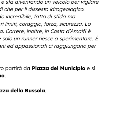
o e sta diventando un veicolo per vigilare
di che per il dissesto idrogeologico.
o incredibile, fatto di sfida ma
i limiti, coraggio, forza, sicurezza. Lo
. Correre, inoltre, in Costa d’Amalfi è
 solo un runner riesce a sperimentare. È
vani ed appassionati ci raggiungano per
ito partirà da
P
iazza del Municipio
e si
mo
.
zza della Bussola
.