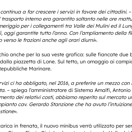
ntinua a far crescere i servizi in favore dei cittadini.
–
l trasporto interno era garantito soltanto nelle ore matt
eriggio per i collegamenti tra Valle dei Mulini ed il Lu
fi, oggi garantite tutto l’anno. Con l’ampliamento della f
 verso le frazioni anche agli orari diurni
».
cchio anche per la sua veste grafica: sulle fiancate due
dalla piazzetta di Lone. Sul tetto, un omaggio ai campi
Repubbliche Marinare.
rvizi ci ha obbligato, nel 2016, a preferire un mezzo co
ta.
– spiega l’amministratore di Sistema Amalfi, Antonio
ento dei relativi costi, abbiamo reperito sul mercato u
pianto cav. Gerardo Stanzione che ha avuto l’intuizione
estione
».
rica in frenata, il nuovo minibus verrà utilizzato per se