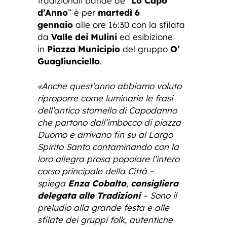
tradizionali bande de “
Lo Capo
d’Anno
” è per
martedì 6
gennaio
alle ore 16:30 con la sfilata
da
Valle dei Mulini
ed esibizione
in
Piazza Municipio
del gruppo
O’
Guagliunciello
.
«Anche quest’anno abbiamo voluto
riproporre come luminarie le frasi
dell’antico stornello di Capodanno
che partono dall’imbocco di piazza
Duomo e arrivano fin su al Largo
Spirito Santo contaminando con la
loro allegra prosa popolare l’intero
corso principale della Città –
spiega
Enza Cobalto
,
consigliera
delegata alle Tradizioni
– Sono il
preludio alla grande festa e alle
sfilate dei gruppi folk, autentiche