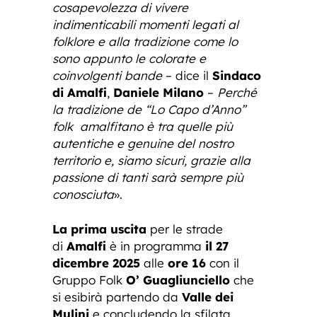
cosapevolezza di vivere
indimenticabili momenti legati al
folklore e alla tradizione come lo
sono appunto le colorate e
coinvolgenti bande
– dice il
Sindaco
di Amalfi
,
Daniele Milano
–
Perché
la tradizione de “Lo Capo d’Anno”
folk amalfitano è tra quelle più
autentiche e genuine del nostro
territorio e, siamo sicuri, grazie alla
passione di tanti sarà sempre più
conosciuta
».
La prima uscita
per le strade
di
Amalfi
è in programma
il 27
dicembre 2025
alle
ore 16
con il
Gruppo Folk
O’ Guagliunciello
che
si esibirà partendo da
Valle dei
Mulini
e concludendo la sfilata