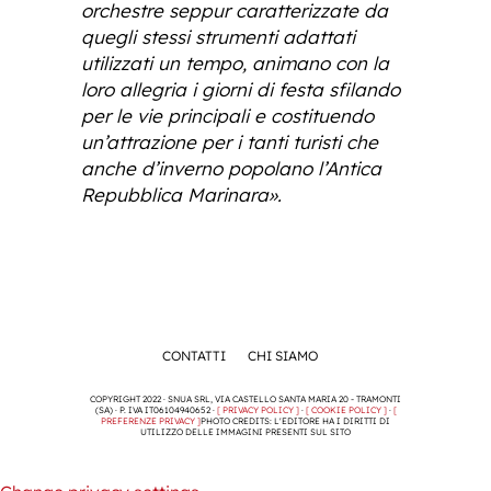
orchestre seppur caratterizzate da
quegli stessi strumenti adattati
utilizzati un tempo, animano con la
loro allegria i giorni di festa sfilando
per le vie principali e costituendo
un’attrazione per i tanti turisti che
anche d’inverno popolano l’Antica
Repubblica Marinara».
CONTATTI
CHI SIAMO
COPYRIGHT 2022 · SNUA SRL, VIA CASTELLO SANTA MARIA 20 - TRAMONTI
(SA) · P. IVA IT06104940652 ·
[ PRIVACY POLICY ]
·
[ COOKIE POLICY ]
·
[
PREFERENZE PRIVACY ]
PHOTO CREDITS: L'EDITORE HA I DIRITTI DI
UTILIZZO DELLE IMMAGINI PRESENTI SUL SITO