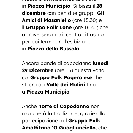
in
Piazza Municipio
. Si bissa il
28
dicembre
con ben due gruppi:
Gli
Amici di Masaniello
(ore 15.30) e
il
Gruppo Folk Lone
(ore 16.30) che
attraverseranno il centro cittadino
per poi terminare l’esibizione
in
Piazza della Bussola
.
Ancora bande di capodanno
lunedì
29 Dicembre
(ore 16)
questa volta
col
Gruppo Folk Pogerolese
che
sfilerà da
Valle dei Mulini
fino
a
Piazza Municipio
.
Anche
notte di Capodanno
non
mancherà la tradizione, grazie alla
partecipazione del
Gruppo Folk
Amalfitano ‘O Guagliunciello
,
che