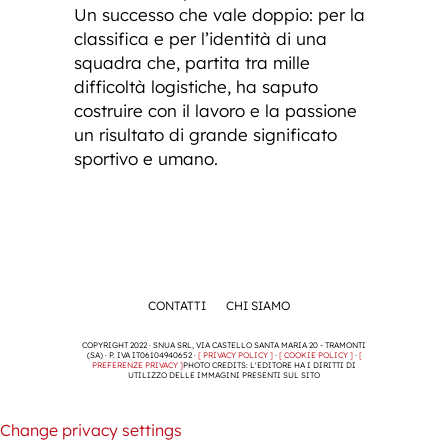
Un successo che vale doppio: per la
classifica e per l’identità di una
squadra che, partita tra mille
difficoltà logistiche, ha saputo
costruire con il lavoro e la passione
un risultato di grande significato
sportivo e umano.
CONTATTI
CHI SIAMO
COPYRIGHT 2022 · SNUA SRL, VIA CASTELLO SANTA MARIA 20 - TRAMONTI
(SA) · P. IVA IT06104940652 ·
[ PRIVACY POLICY ]
·
[ COOKIE POLICY ]
·
[
PREFERENZE PRIVACY ]
PHOTO CREDITS: L'EDITORE HA I DIRITTI DI
UTILIZZO DELLE IMMAGINI PRESENTI SUL SITO
Change privacy settings