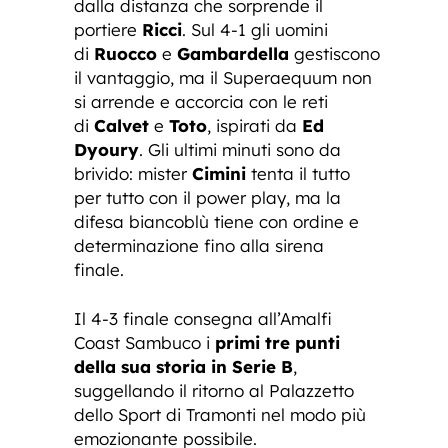
dalla distanza che sorprende il
portiere
Ricci
. Sul 4-1 gli uomini
di
Ruocco
e
Gambardella
gestiscono
il vantaggio, ma il Superaequum non
si arrende e accorcia con le reti
di
Calvet
e
Toto
, ispirati da
Ed
Dyoury
. Gli ultimi minuti sono da
brivido: mister
Cimini
tenta il tutto
per tutto con il power play, ma la
difesa biancoblù tiene con ordine e
determinazione fino alla sirena
finale.
Il 4-3 finale consegna all’Amalfi
Coast Sambuco i
primi tre punti
della sua storia in Serie B
,
suggellando il ritorno al Palazzetto
dello Sport di Tramonti nel modo più
emozionante possibile.