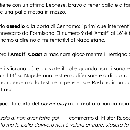
iene con un ottimo Leonese, bravo a tener palla e a far sal
re una palla messa in mezzo.
rio
assedio
alla porta di Cennamo: i primi due interventi
nescato da Formisano. Il numero 9 dell’Amalfi al 16’ è 
namo a dire no a tre tentativi di Napoletano.
ra l’
Amalfi Coast
a macinare gioco mentre il Terzigno 
ieri sfiorano più e più volte il gol e quando non ci sono
no: al 14’ su Napoletano l’estremo difensore è a dir poc
non perde mai la testa e impensierisce Rosbino in un p
attacchi.
ioca la carta del
power play
ma il risultato non cambia 
solo di non aver fatto gol
. – il commento di Mister Ruoc
to ma la palla davvero non è voluta entrare, stasera 