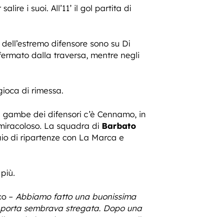
ire i suoi. All’11’ il gol partita di
 dell’estremo difensore sono su Di
fermato dalla traversa, mentre negli
gioca di rimessa.
 le gambe dei difensori c’è Cennamo, in
o miracoloso. La squadra di
Barbato
aio di ripartenze con La Marca e
più.
co –
Abbiamo fatto una buonissima
la porta sembrava stregata. Dopo una