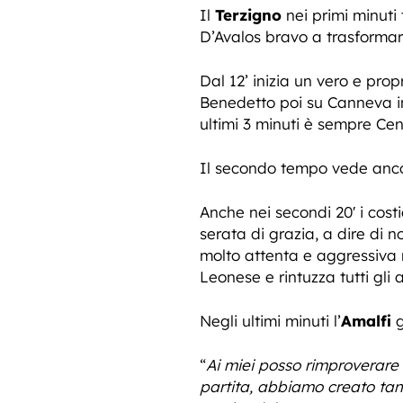
Il
Terzigno
nei primi minuti t
D’Avalos bravo a trasforma
Dal 12’ inizia un vero e prop
Benedetto poi su Canneva in
ultimi 3 minuti è sempre Cen
Il secondo tempo vede anco
Anche nei secondi 20′ i cost
serata di grazia, a dire di 
molto attenta e aggressiva 
Leonese e rintuzza tutti gli 
Negli ultimi minuti l’
Amalfi
g
“
Ai miei posso rimproverare 
partita, abbiamo creato tan