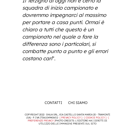
Il Terzigno di oggi non è certo la
squadra di inizio campionato e
dovremmo impegnarci al massimo
per portare a casa punti. Ormai è
chiaro a tutti che questo è un
campionato nel quale a fare la
differenza sono i particolari, si
combatte punto a punto e gli errori
costano cari
“.
CONTATTI
CHI SIAMO
COPYRIGHT 2022 · SNUA SRL, VIA CASTELLO SANTA MARIA 20 - TRAMONTI
(SA) · P. IVA IT06104940652 ·
[ PRIVACY POLICY ]
·
[ COOKIE POLICY ]
·
[
PREFERENZE PRIVACY ]
PHOTO CREDITS: L'EDITORE HA I DIRITTI DI
UTILIZZO DELLE IMMAGINI PRESENTI SUL SITO