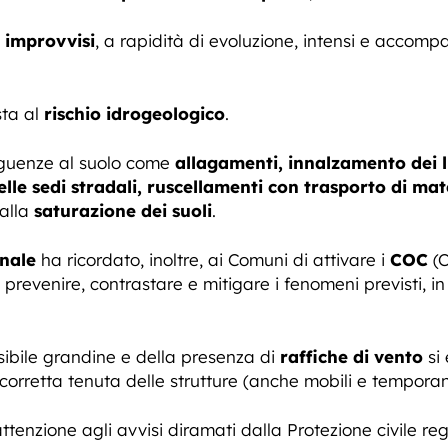
e
improvvisi
, a rapidità di evoluzione, intensi e accomp
sta al
rischio idrogeologico
.
seguenze al suolo come
allagamenti, innalzamento dei li
lle sedi stradali, ruscellamenti con trasporto di mat
 alla
saturazione dei suoli
.
onale
ha ricordato, inoltre, ai Comuni di attivare i
COC
(C
 prevenire, contrastare e mitigare i fenomeni previsti, in 
sibile grandine e della presenza di
raffiche di vento
si
corretta tenuta delle strutture (anche mobili e tempora
 attenzione agli avvisi diramati dalla Protezione civile re