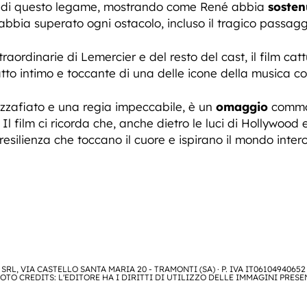
ità di questo legame, mostrando come René abbia
sosten
abbia superato ogni ostacolo, incluso il tragico passagg
aordinarie di Lemercier e del resto del cast, il film cattu
ratto intimo e toccante di una delle icone della musica
zafiato e una regia impeccabile, è un
omaggio
commov
Il film ci ricorda che, anche dietro le luci di Hollywood e 
resilienza che toccano il cuore e ispirano il mondo intero
SRL, VIA CASTELLO SANTA MARIA 20 - TRAMONTI (SA) · P. IVA IT06104940652
OTO CREDITS: L'EDITORE HA I DIRITTI DI UTILIZZO DELLE IMMAGINI PRESE