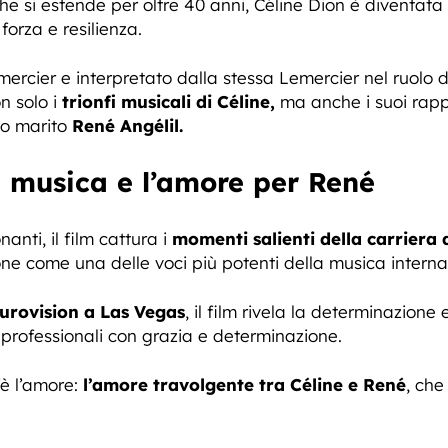
e si estende per oltre 40 anni, Céline Dion è diventata 
orza e resilienza.
emercier e interpretato dalla stessa Lemercier nel ruolo d
n solo i
trionfi musicali di Céline,
ma anche i suoi rappor
to marito
René Angélil.
a musica e l’amore per René
nti, il film cattura i
momenti salienti della carriera d
one come una delle voci più potenti della musica interna
urovision a Las Vegas
, il film rivela la determinazione 
 professionali con grazia e determinazione.
è l’amore:
l’amore travolgente tra Céline e René
, che