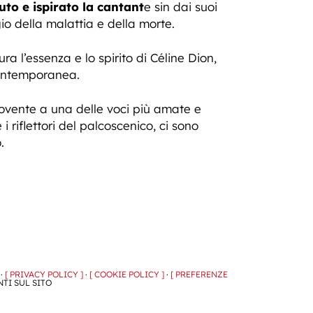
uto e ispirato la cantant
e sin dai suoi
io della malattia e della morte.
ra l’essenza e lo spirito di Céline Dion,
 contemporanea.
ente a una delle voci più amate e
i riflettori del palcoscenico, ci sono
.
 ·
[ PRIVACY POLICY ]
·
[ COOKIE POLICY ]
·
[ PREFERENZE
NTI SUL SITO