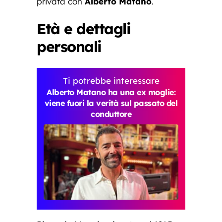
privata con
Alberto Matano
.
Età e dettagli
personali
Ti potrebbe interessare
Alberto Matano ha una ex moglie:
viene fuori la verità sul passato del
conduttore