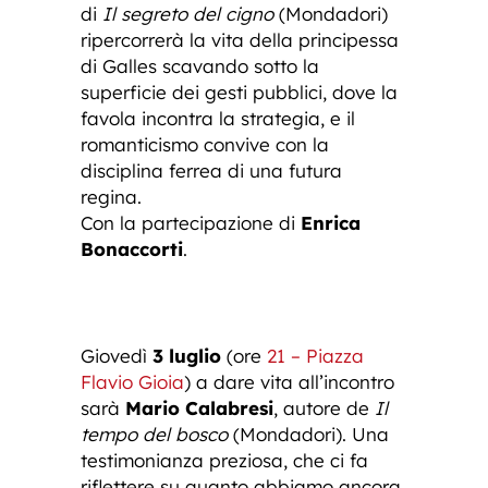
di
Il segreto del cigno
(Mondadori)
ripercorrerà la vita della principessa
di Galles scavando sotto la
superficie dei gesti pubblici, dove la
favola incontra la strategia, e il
romanticismo convive con la
disciplina ferrea di una futura
regina.
Con la partecipazione di
Enrica
Bonaccorti
.
Giovedì
3 luglio
(ore
21 – Piazza
Flavio Gioia
) a dare vita all’incontro
sarà
Mario Calabresi
, autore de
Il
tempo del bosco
(Mondadori). Una
testimonianza preziosa, che ci fa
riflettere su quanto abbiamo ancora