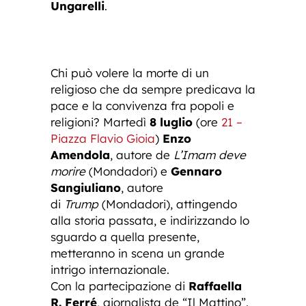
Ungarelli
.
Chi può volere la morte di un
religioso che da sempre predicava la
pace e la convivenza fra popoli e
religioni? Martedì
8 luglio
(ore
21 –
Piazza Flavio Gioia
)
Enzo
Amendola
, autore de
L’Imam deve
morire
(Mondadori) e
Gennaro
Sangiuliano
, autore
di
Trump
(Mondadori), attingendo
alla storia passata, e indirizzando lo
sguardo a quella presente,
metteranno in scena un grande
intrigo internazionale.
Con la partecipazione di
Raffaella
R. Ferré
, giornalista de “Il Mattino”.