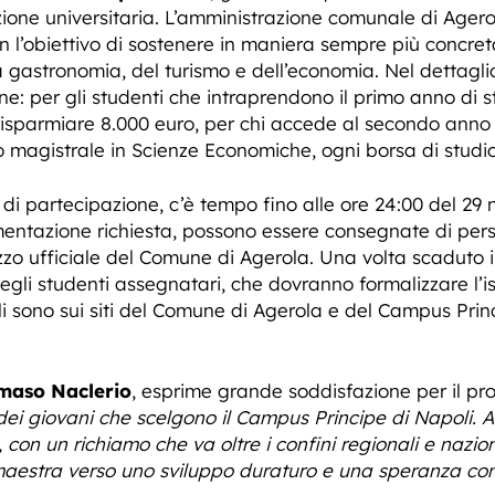
uzione universitaria. L’amministrazione comunale di Ag
 con l’obiettivo di sostenere in maniera sempre più concr
gastronomia, del turismo e dell’economia. Nel dettaglio,
ione: per gli studenti che intraprendono il primo anno di s
 risparmiare 8.000 euro, per chi accede al secondo anno d
so magistrale in Scienze Economiche, ogni borsa di stud
i partecipazione, c’è tempo fino alle ore 24:00 del 29
azione richiesta, possono essere consegnate di person
izzo ufficiale del Comune di Agerola. Una volta scaduto i
gli studenti assegnatari, che dovranno formalizzare l’iscr
gli sono sui siti del Comune di Agerola e del Campus Princ
maso Naclerio
, esprime grande soddisfazione per il pro
 dei giovani che scelgono il Campus Principe di Napoli.
, con un richiamo che va oltre i confini regionali e nazio
maestra verso uno sviluppo duraturo e una speranza co