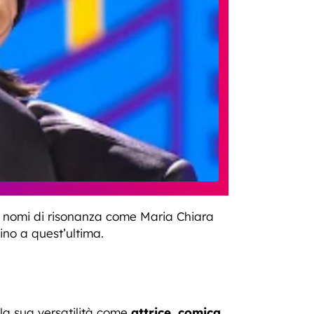
o nomi di risonanza come Maria Chiara
no a quest’ultima.
 la sua versatilità come
attrice, comica,