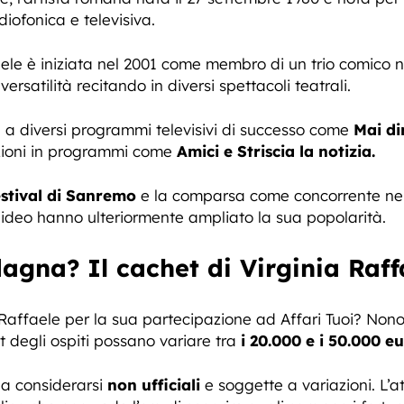
iofonica e televisiva.
faele è iniziata nel 2001 come membro di un trio comico
ersatilità recitando in diversi spettacoli teatrali.
a diversi programmi televisivi di successo come
Mai di
ioni in programmi come
Amici e Striscia la notizia.
stival di Sanremo
e la comparsa come concorrente nel
deo hanno ulteriormente ampliato la sua popolarità.
gna? Il cachet di Virginia Raff
ffaele per la sua partecipazione ad Affari Tuoi? Nonost
het degli ospiti possano variare tra
i 20.000 e i 50.000 e
da considerarsi
non ufficiali
e soggette a variazioni. L’a