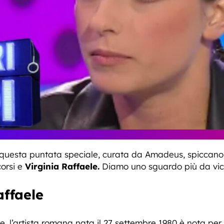
er questa puntata speciale, curata da Amadeus, spiccan
corsi e
Virginia Raffaele.
Diamo uno sguardo più da vici
affaele
e, l’artista romana nata il 27 settembre 1980 è nota per