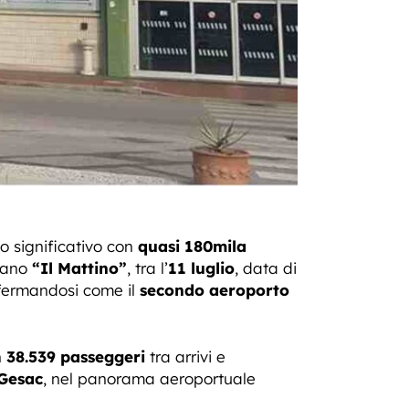
o significativo con
quasi 180mila
diano
“Il Mattino”
, tra l’
11 luglio
, data di
fermandosi come il
secondo aeroporto
n
38.539 passeggeri
tra arrivi e
Gesac
, nel panorama aeroportuale