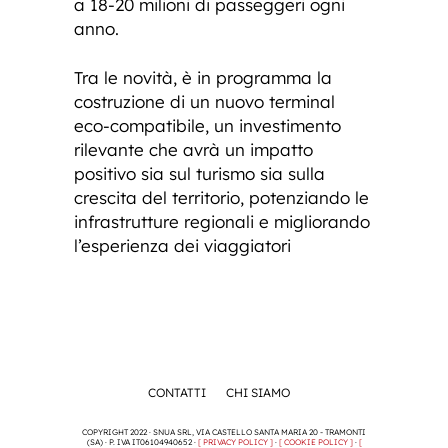
a 18-20 milioni di passeggeri ogni
anno.
Tra le novità, è in programma la
costruzione di un nuovo terminal
eco-compatibile, un investimento
rilevante che avrà un impatto
positivo sia sul turismo sia sulla
crescita del territorio, potenziando le
infrastrutture regionali e migliorando
l’esperienza dei viaggiatori
CONTATTI
CHI SIAMO
COPYRIGHT 2022 · SNUA SRL, VIA CASTELLO SANTA MARIA 20 - TRAMONTI
(SA) · P. IVA IT06104940652 ·
[ PRIVACY POLICY ]
·
[ COOKIE POLICY ]
·
[