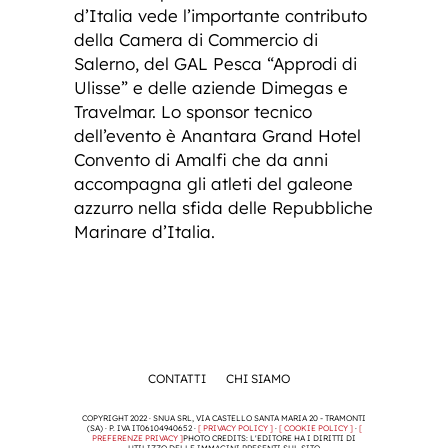
d’Italia vede l’importante contributo
della Camera di Commercio di
Salerno, del GAL Pesca “Approdi di
Ulisse” e delle aziende Dimegas e
Travelmar. Lo sponsor tecnico
dell’evento è Anantara Grand Hotel
Convento di Amalfi che da anni
accompagna gli atleti del galeone
azzurro nella sfida delle Repubbliche
Marinare d’Italia.
CONTATTI
CHI SIAMO
COPYRIGHT 2022 · SNUA SRL, VIA CASTELLO SANTA MARIA 20 - TRAMONTI
(SA) · P. IVA IT06104940652 ·
[ PRIVACY POLICY ]
·
[ COOKIE POLICY ]
·
[
PREFERENZE PRIVACY ]
PHOTO CREDITS: L'EDITORE HA I DIRITTI DI