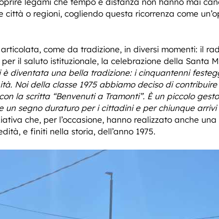
scoprire legami che tempo e distanza non hanno mai canc
e città o regioni, cogliendo questa ricorrenza come un’op
articolata, come da tradizione, in diversi momenti: il ra
er il saluto istituzionale, la celebrazione della Santa
i è diventata una bella tradizione: i cinquantenni fest
ità. Noi della classe 1975 abbiamo deciso di contribuire
 con la scritta “Benvenuti a Tramonti”. È un piccolo gesto
e un segno duraturo per i cittadini e per chiunque arriv
iziativa che, per l’occasione, hanno realizzato anche un
edità, e finiti nella storia, dell’anno 1975.